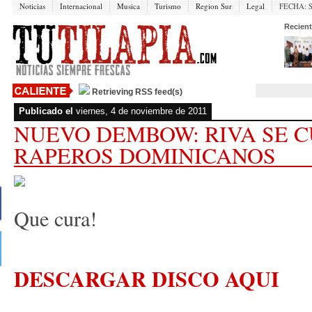
Noticias
Internacional
Musica
Turismo
Region Sur
Legal
FECHA:
Recient
Retrieving RSS feed(s)
Publicado el
viernes, 4 de noviembre de 2011
NUEVO DEMBOW: RIVA SE 
RAPEROS DOMINICANOS
Que cura!
DESCARGAR DISCO AQUI