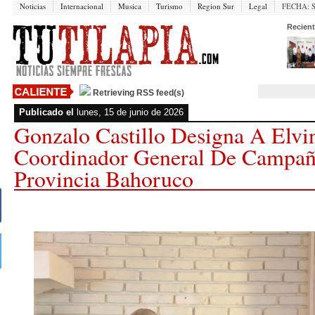
Noticias
Internacional
Musica
Turismo
Region Sur
Legal
FECHA:
Recient
Retrieving RSS feed(s)
Publicado el
lunes, 15 de junio de 2026
Gonzalo Castillo Designa A El
Coordinador General De Campañ
Provincia Bahoruco