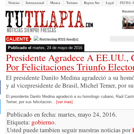
Noticias
Internacional
Musica
Turismo
Region Sur
Legal
FECHA:
Recient
Retrieving RSS feed(s)
Publicado el
martes, 24 de mayo de 2016
Presidente Agradece A EE.UU., 
Por Felicitaciones Triunfo Electo
El presidente Danilo Medina agradeció a su hom
y al vicepresidente de Brasil, Michel Temer, por sus 
El presidente Danilo Medina agradeció a su homólogo cubano, Raúl Castro
Temer, por sus felicitacion...
[ver mas]
Publicado en fecha: martes, mayo 24, 2016.
Etiqueta:
gobierno
.
Usted puede tambien seguir nuestras noticias por