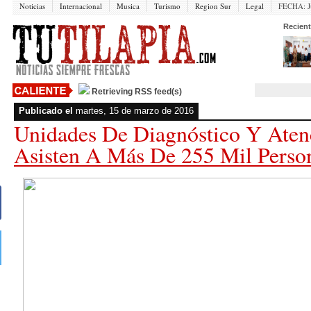
Noticias
Internacional
Musica
Turismo
Region Sur
Legal
FECHA:
J
Recient
Retrieving RSS feed(s)
Publicado el
martes, 15 de marzo de 2016
Unidades De Diagnóstico Y Aten
Asisten A Más De 255 Mil Perso