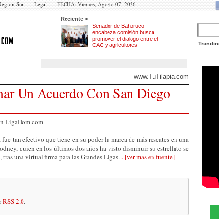
Region Sur
Legal
FECHA:
Viernes, Agosto 07, 2026
Reciente >
Senador de Bahoruco
encabeza comisión busca
promover el dialogo entre el
Trendin
CAC y agricultores
www.TuTilapia.com
mar Un Acuerdo Con San Diego
z fue tan efectivo que tiene en su poder la marca de más rescates en una
dney, quien en los últimos dos años ha visto disminuir su estrellato se
, tras una virtual firma para las Grandes Ligas.
...[ver mas en fuente]
or
RSS 2.0
.