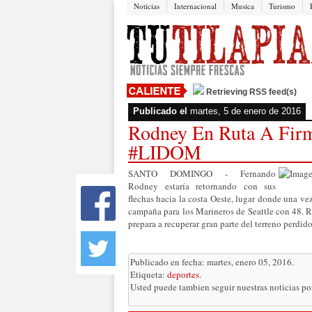
Noticias
Internacional
Musica
Turismo
Retrieving RSS feed(s)
Publicado el
martes, 5 de enero de 2016
Rodney En Ruta A Fir
#LIDOM
SANTO DOMINGO - Fernando
Rodney estaría retornando con sus
flechas hacia la costa Oeste, lugar donde una ve
campaña para los Marineros de Seattle con 48. Ro
prepara a recuperar gran parte del terreno perdido
Publicado en fecha: martes, enero 05, 2016.
Etiqueta:
deportes
.
Usted puede tambien seguir nuestras noticias p