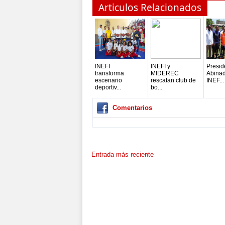
Articulos Relacionados
INEFI
INEFI y
Presid
transforma
MIDEREC
Abinad
escenario
rescatan club de
INEF...
deportiv...
bo...
Comentarios
Entrada más reciente