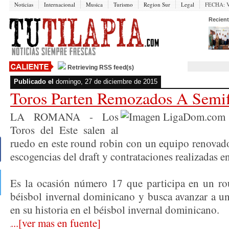
Noticias
Internacional
Musica
Turismo
Region Sur
Legal
FECHA:
V
Recient
Retrieving RSS feed(s)
Publicado el
domingo, 27 de diciembre de 2015
Toros Parten Remozados A Sem
LA ROMANA - Los
Toros del Este salen al
ruedo en este round robin con un equipo renovado 
escogencias del draft y contrataciones realizadas en
Es la ocasión número 17 que participa en un ro
béisbol invernal dominicano y busca avanzar a un
en su historia en el béisbol invernal dominicano.
...[ver mas en fuente]