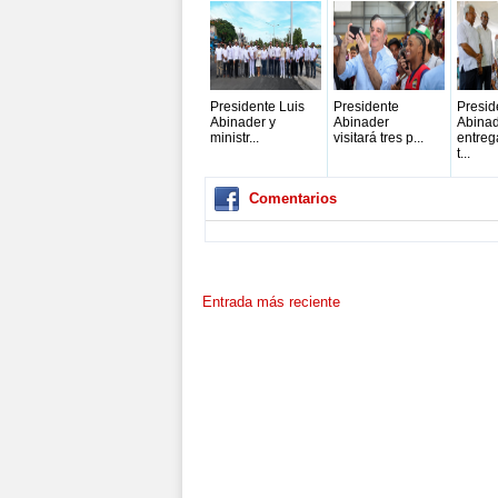
Presidente Luis
Presidente
Presid
Abinader y
Abinader
Abina
ministr...
visitará tres p...
entreg
t...
Comentarios
Entrada más reciente