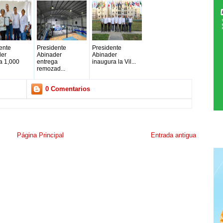
ente
Presidente
Presidente
der
Abinader
Abinader
a 1,000
entrega
inaugura la Vil...
remozad...
0 Comentarios
Página Principal
Entrada antigua