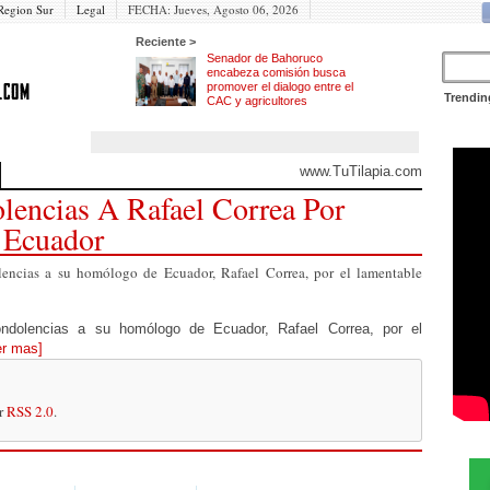
Region Sur
Legal
FECHA:
Jueves, Agosto 06, 2026
Reciente >
Senador de Bahoruco
encabeza comisión busca
promover el dialogo entre el
Trendin
CAC y agricultores
www.TuTilapia.com
lencias A Rafael Correa Por
 Ecuador
encias a su homólogo de Ecuador, Rafael Correa, por el lamentable
ondolencias a su homólogo de Ecuador, Rafael Correa, por el
er mas]
or
RSS 2.0
.