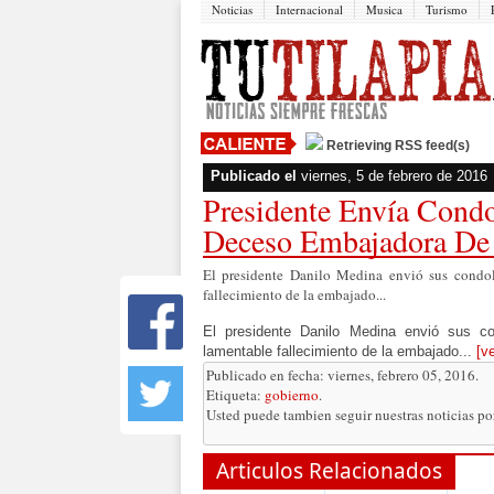
Noticias
Internacional
Musica
Turismo
Retrieving RSS feed(s)
Publicado el
viernes, 5 de febrero de 2016
Presidente Envía Condo
Deceso Embajadora De
El presidente Danilo Medina envió sus condol
fallecimiento de la embajado...
El presidente Danilo Medina envió sus c
lamentable fallecimiento de la embajado...
[v
Publicado en fecha: viernes, febrero 05, 2016.
Etiqueta:
gobierno
.
Usted puede tambien seguir nuestras noticias p
Articulos Relacionados