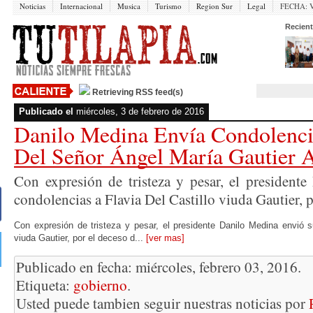
Noticias
Internacional
Musica
Turismo
Region Sur
Legal
FECHA:
V
Recient
Retrieving RSS feed(s)
Publicado el
miércoles, 3 de febrero de 2016
Danilo Medina Envía Condolenci
Del Señor Ángel María Gautier 
Con expresión de tristeza y pesar, el president
condolencias a Flavia Del Castillo viuda Gautier, p
Con expresión de tristeza y pesar, el presidente Danilo Medina envió s
viuda Gautier, por el deceso d...
[ver mas]
Publicado en fecha: miércoles, febrero 03, 2016.
Etiqueta:
gobierno
.
Usted puede tambien seguir nuestras noticias por