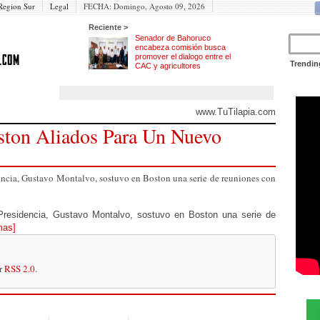
Region Sur
Legal
FECHA:
Domingo, Agosto 09, 2026
Reciente >
Senador de Bahoruco
encabeza comisión busca
promover el dialogo entre el
Trendin
CAC y agricultores
www.TuTilapia.com
ton Aliados Para Un Nuevo
dencia, Gustavo Montalvo, sostuvo en Boston una serie de reuniones con
 Presidencia, Gustavo Montalvo, sostuvo en Boston una serie de
mas]
or
RSS 2.0
.