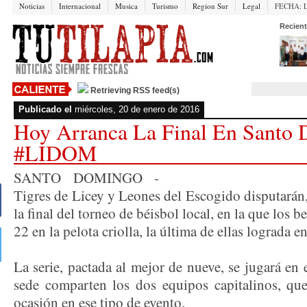
Noticias
Internacional
Musica
Turismo
Region Sur
Legal
FECHA:
Recient
Retrieving RSS feed(s)
Publicado el
miércoles, 20 de enero de 2016
Hoy Arranca La Final En Santo
#LIDOM
SANTO DOMINGO -
Tigres de Licey y Leones del Escogido disputarán, 
la final del torneo de béisbol local, en la que los 
22 en la pelota criolla, la última de ellas lograda
La serie, pactada al mejor de nueve, se jugará en 
sede comparten los dos equipos capitalinos, qu
ocasión en ese tipo de evento.