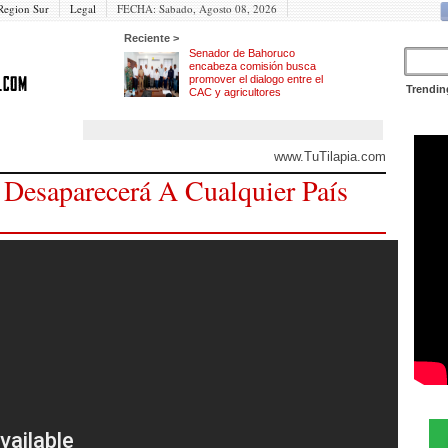
Region Sur
Legal
FECHA:
Sabado, Agosto 08, 2026
Reciente >
Senador de Bahoruco
encabeza comisión busca
promover el dialogo entre el
Trendin
CAC y agricultores
www.TuTilapia.com
esaparecerá A Cualquier País