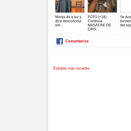
Monja da a luz y
FOTO (+18)
Se Ace
dice desconocia
Continúa
tormen
em...
MASACRE DE
del sig.
CRIS...
Comentarios
Entrada más reciente