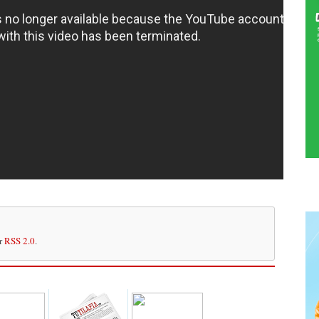
or
RSS 2.0
.