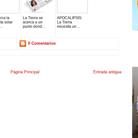
rca la
La Tierra se
APOCALIPSIS:
ta solar
acerca a un
La Tierra
..
punto dond...
necesita un ...
0 Comentarios
Página Principal
Entrada antigua